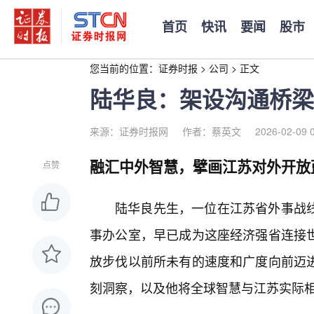
首页
快讯
要闻
股市
您当前的位置：
证券时报
>
公司
>
正文
陆华良：架设沟通桥梁
来源：证券时报网
作者：蔡英文
2026-02-09 
融汇中外智慧，擘画江苏对外开放
点赞
陆华良先生，一位在江苏省外事战
事办公室，早已成为这座经济强省连接
放步伐以前所未有的速度和广度向前迈进
刻洞察，以及他将全球智慧与江苏实际