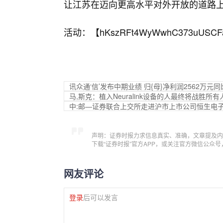
让江苏在迈向更高水平对外开放的道路
活动：【
hKszRFt4WyWwhC373uUSCF
讯众通‘信’发布中期业绩 归{母}净利润2562万元同比
马,斯克：植入Neuralink设备的人最终将战胜所
中:邮—证券联合上交所走进沪市上市公司恒生电
声明：证券时报力求信息真实、准确，文章提及内
下载“证券时报”官方APP，或关注官方微信公众
网友评论
登录
后可以发言